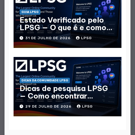
GUIA LPSG
Estado Verificado pelo
LPSG — O que é e como
obtê - lo
31 DE JULHO DE 2026
LPSG
DICAS DA COMUNIDADE LPSG
Dicas de pesquisa LPSG
— Como encontrar
qualquer tópico ou
29 DE JULHO DE 2026
LPSG
membro