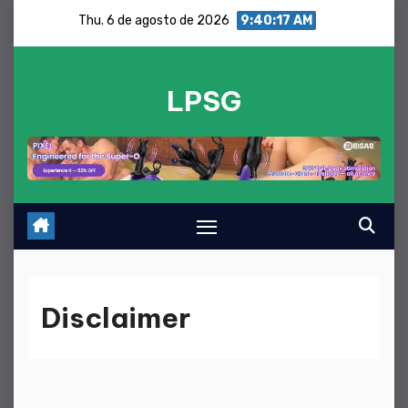
Saltar
Thu. 6 de agosto de 2026
9:40:18 AM
para
o
LPSG
conteúdo
Disclaimer