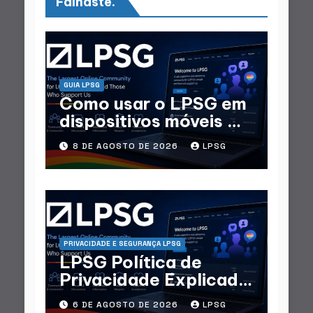
Falhaste.
GUIA LPSG
Como usar o LPSG em
dispositivos móveis —
Guia Móvel completo
8 DE AGOSTO DE 2026
LPSG
PRIVACIDADE E SEGURANÇA LPSG
LPSG Política de
Privacidade Explicada
— Que Dados Coletam
6 DE AGOSTO DE 2026
LPSG