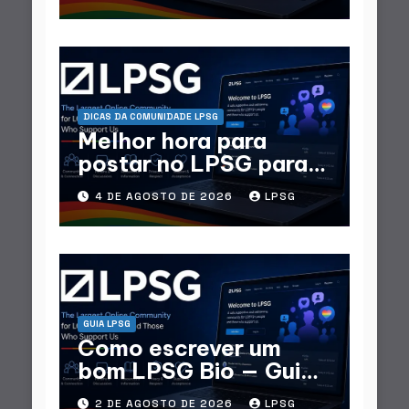
DICAS DA COMUNIDADE LPSG
Melhor hora para
postar no LPSG para
respostas máximas
4 DE AGOSTO DE 2026
LPSG
GUIA LPSG
Como escrever um
bom LPSG Bio — Guia
completo
2 DE AGOSTO DE 2026
LPSG