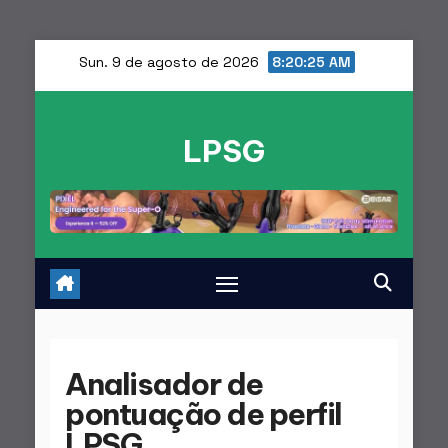
Saltar
Sun. 9 de agosto de 2026
8:20:25 AM
para
o
LPSG
conteúdo
Analisador de
pontuação de perfil
LPSG