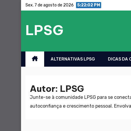
Saltar
Sex. 7 de agosto de 2026
5:22:04 PM
para
o
LPSG
conteúdo
ALTERNATIVAS LPSG
DICAS DA
Autor:
LPSG
Junte-se à comunidade LPSG para se conectar
autoconfiança e crescimento pessoal. Envolva 