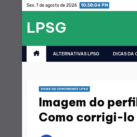
Saltar
Sex. 7 de agosto de 2026
10:38:05 PM
para
LPSG
o
conteúdo
ALTERNATIVAS LPSG
DICAS DA
DICAS DA COMUNIDADE LPSG
Imagem do perfi
Como corrigi-lo