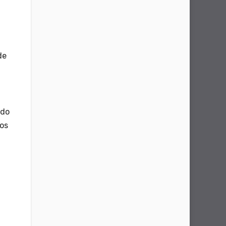
de
 do
vos