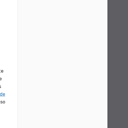
te
e
s
 de
sso