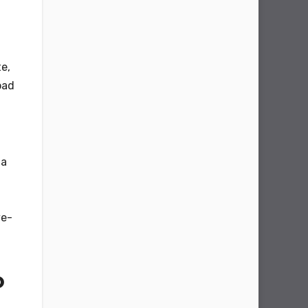
e,
oad
la
ve-
o