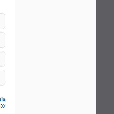
uia
o