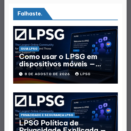
Falhaste.
GUIA LPSG
Como usar o LPSG em
dispositivos móveis —
Guia Móvel completo
8 DE AGOSTO DE 2026
LPSG
PRIVACIDADE E SEGURANÇA LPSG
LPSG Política de
Privacidade Explicada —