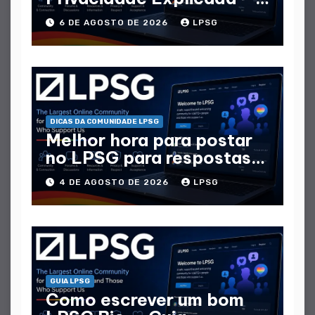
Que Dados Coletam
6 DE AGOSTO DE 2026
LPSG
DICAS DA COMUNIDADE LPSG
Melhor hora para postar
no LPSG para respostas
máximas
4 DE AGOSTO DE 2026
LPSG
GUIA LPSG
Como escrever um bom