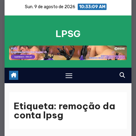
Saltar
Sun. 9 de agosto de 2026
10:33:09 AM
para
o
LPSG
conteúdo
Etiqueta:
remoção da
conta lpsg