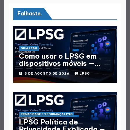
Falhaste.
GUIA LPSG
Como usar o LPSG em
dispositivos móveis —
Guia Móvel completo
8 DE AGOSTO DE 2026
LPSG
PRIVACIDADE E SEGURANÇA LPSG
LPSG Política de
Privacidade Explicada —