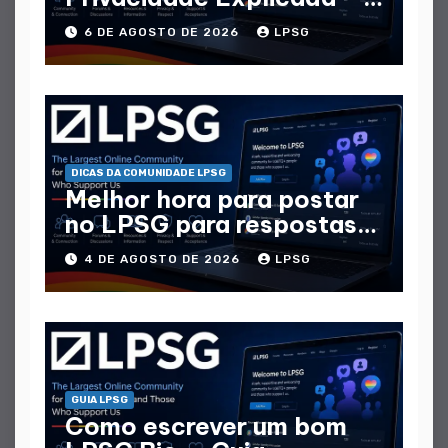
Que Dados Coletam
6 DE AGOSTO DE 2026
LPSG
DICAS DA COMUNIDADE LPSG
Melhor hora para postar
no LPSG para respostas
máximas
4 DE AGOSTO DE 2026
LPSG
GUIA LPSG
Como escrever um bom