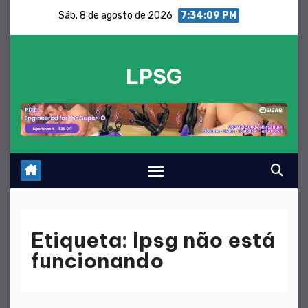
Saltar
Sáb. 8 de agosto de 2026
7:34:10 PM
para
o
LPSG
conteúdo
Etiqueta:
lpsg não está
funcionando