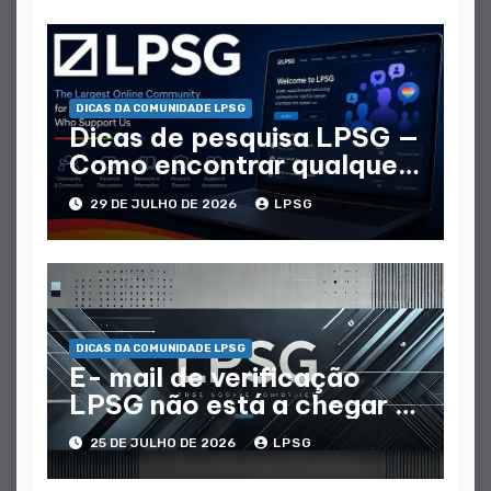
DICAS DA COMUNIDADE LPSG
Dicas de pesquisa LPSG —
Como encontrar qualquer
tópico ou membro
29 DE JULHO DE 2026
LPSG
DICAS DA COMUNIDADE LPSG
E- mail de verificação
LPSG não está a chegar —
Como corrigi-lo
25 DE JULHO DE 2026
LPSG