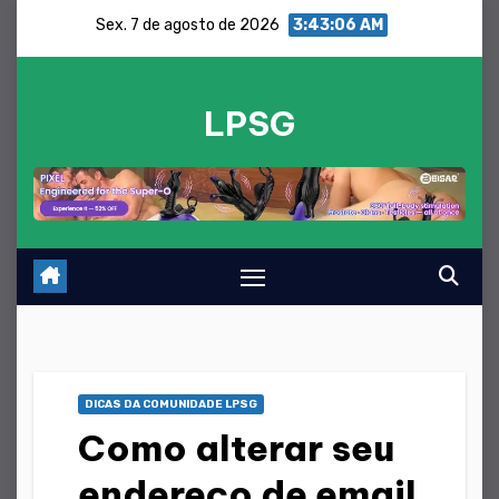
Saltar
Sex. 7 de agosto de 2026
3:43:07 AM
para
o
LPSG
conteúdo
DICAS DA COMUNIDADE LPSG
Como alterar seu
endereço de email