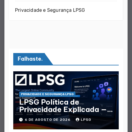
Privacidade e Segurança LPSG
Falhaste.
PRIVACIDADE E SEGURANÇA LPSG
LPSG Política de
Privacidade Explicada —
Que Dados Coletam
6 DE AGOSTO DE 2026
LPSG