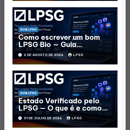
GUIA LPSG
Como escrever um bom
LPSG Bio — Guia
completo
2 DE AGOSTO DE 2026
LPSG
GUIA LPSG
Estado Verificado pelo
LPSG — O que é e como
obtê - lo
31 DE JULHO DE 2026
LPSG