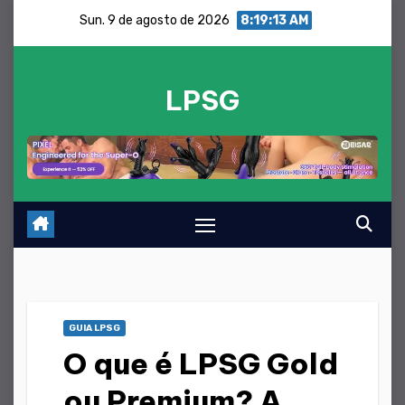
Saltar
Sun. 9 de agosto de 2026
8:19:14 AM
para
o
LPSG
conteúdo
GUIA LPSG
O que é LPSG Gold
ou Premium? A