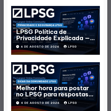
PRIVACIDADE E SEGURANÇA LPSG
LPSG Política de
Privacidade Explicada —
Que Dados Coletam
6 DE AGOSTO DE 2026
LPSG
DICAS DA COMUNIDADE LPSG
Melhor hora para postar
no LPSG para respostas
máximas
4 DE AGOSTO DE 2026
LPSG