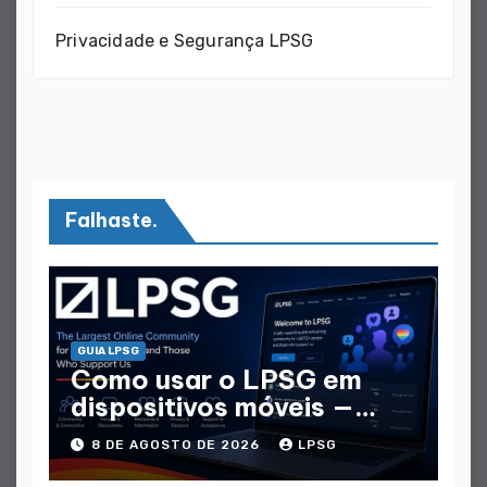
Privacidade e Segurança LPSG
Falhaste.
GUIA LPSG
Como usar o LPSG em
dispositivos móveis —
Guia Móvel completo
8 DE AGOSTO DE 2026
LPSG