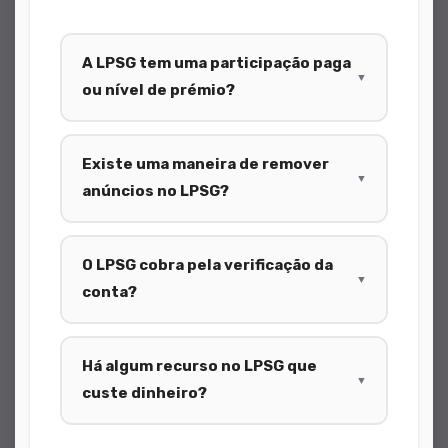
A LPSG tem uma participação paga
▼
ou nível de prémio?
Existe uma maneira de remover
▼
anúncios no LPSG?
O LPSG cobra pela verificação da
▼
conta?
Há algum recurso no LPSG que
▼
custe dinheiro?