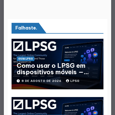
Falhaste.
GUIA LPSG
Como usar o LPSG em
dispositivos móveis —
Guia Móvel completo
8 DE AGOSTO DE 2026
LPSG