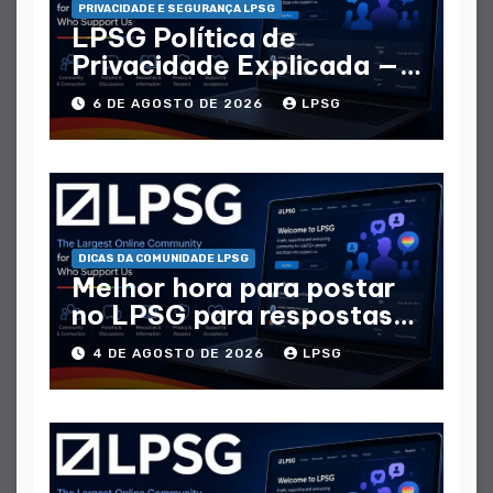
PRIVACIDADE E SEGURANÇA LPSG
LPSG Política de
Privacidade Explicada —
Que Dados Coletam
6 DE AGOSTO DE 2026
LPSG
DICAS DA COMUNIDADE LPSG
Melhor hora para postar
no LPSG para respostas
máximas
4 DE AGOSTO DE 2026
LPSG