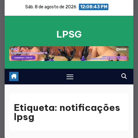
Saltar
Sáb. 8 de agosto de 2026
12:08:44 PM
para
o
LPSG
conteúdo
Etiqueta:
notificações
lpsg