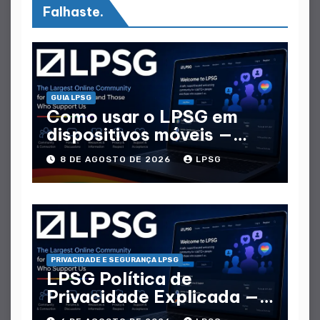
Falhaste.
GUIA LPSG
Como usar o LPSG em
dispositivos móveis —
Guia Móvel completo
8 DE AGOSTO DE 2026
LPSG
PRIVACIDADE E SEGURANÇA LPSG
LPSG Política de
Privacidade Explicada —
Que Dados Coletam