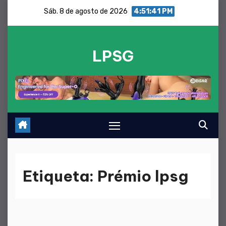
Saltar
Sáb. 8 de agosto de 2026
4:51:41 PM
para
o
LPSG
conteúdo
Etiqueta:
Prémio lpsg